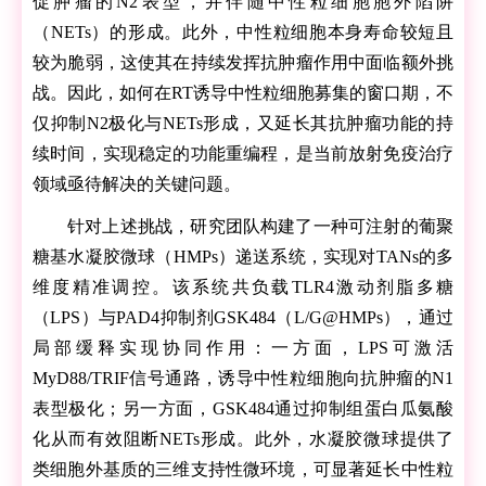
促肿瘤的N2表型，并伴随中性粒细胞胞外陷阱
（NETs）的形成。此外，中性粒细胞本身寿命较短且
较为脆弱，这使其在持续发挥抗肿瘤作用中面临额外挑
战。因此，如何在RT诱导中性粒细胞募集的窗口期，不
仅抑制N2极化与NETs形成，又延长其抗肿瘤功能的持
续时间，实现稳定的功能重编程，是当前放射免疫治疗
领域亟待解决的关键问题。
针对上述挑战，研究团队构建了一种可注射的葡聚
糖基水凝胶微球（HMPs）递送系统，实现对TANs的多
维度精准调控。该系统共负载TLR4激动剂脂多糖
（LPS）与PAD4抑制剂GSK484（L/G@HMPs），通过
局部缓释实现协同作用：一方面，LPS可激活
MyD88/TRIF信号通路，诱导中性粒细胞向抗肿瘤的N1
表型极化；另一方面，GSK484通过抑制组蛋白瓜氨酸
化从而有效阻断NETs形成。此外，水凝胶微球提供了
类细胞外基质的三维支持性微环境，可显著延长中性粒