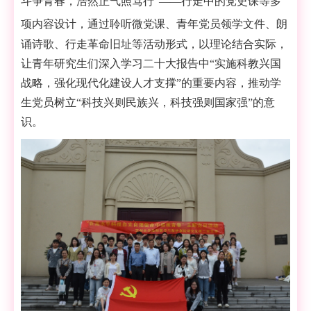
斗争青春，浩然正气照笃行”——行走中的党史课等多
项内容设计，通过
聆听微党课、
青年党员领学文
件、朗
诵诗歌、
行走革命旧址
等
活动
形式，以
理论结合实际，
让青年研究生们深入学习
二十大报告
中
“实施科教兴国
战略，强化现代化建设人才支撑”的重要内容，推动学
生党员树立“科技兴则民族兴，科技强则国家强”的意
识。