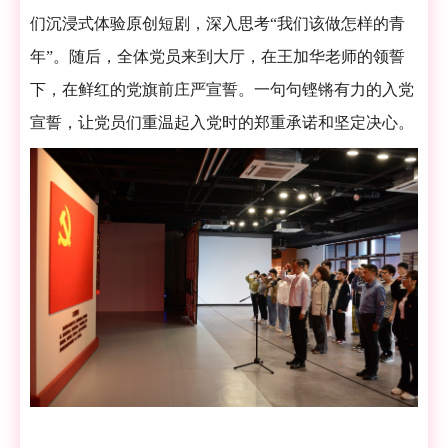
们沉浸式体验原创短剧，深入思考
“我们该做怎样的青
年”。随后，全体党员来到大厅，在王加华老师的领誓
下，在鲜红的党旗前庄严宣誓。一句句铿锵有力的入党
宣誓，让党员们重温起入党时的郑重承诺和坚定决心。