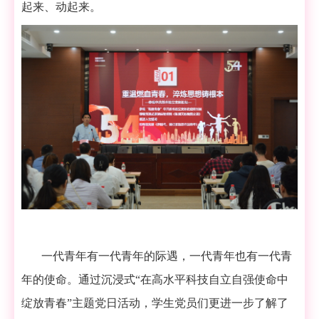
起来、动起来。
一代青年有一代青年的际遇，一代青年也有一代青
年的使命。通过沉浸式
“在高水平科技自立自强使命中
绽放青春”主题党日活动，学生党员们更进一步了解了