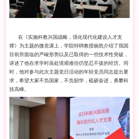
在《
实施科教兴国战略
，
强化现代化建设人才支
撑
》为主题的微党课上，学院特聘教授杨凯介绍了我国
目前所面临的严峻形势以及已取得的一些技术性突破，
讲述了他在求学时虽处境艰难但仍坚忍不拔的经历。同
时，他对参与此次主题党日活动的年轻党员同志提出要
求，希望大家不负国家，不负韶华，砥砺奋进，勇攀科
技高峰。