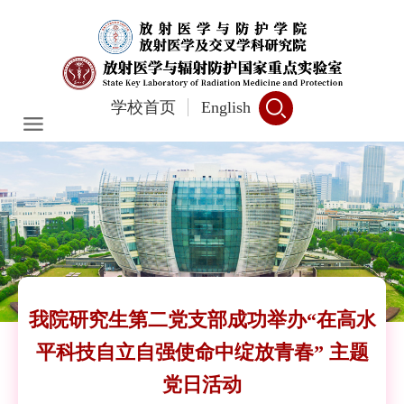
学校首页
English
我院研究生第二党支部成功举办“在高水
平科技自立自强使命中绽放青春” 主题
党日活动