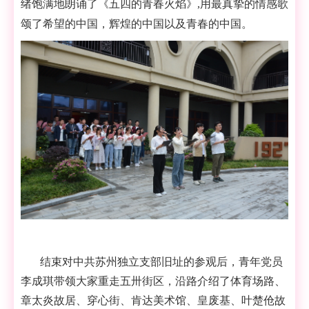
绪饱满地朗诵了《
五四的青春火焰
》
,用最真挚的情感歌
颂了希望的中国，辉煌的中国以及青春的中国。
结束对
中共苏州独立支部旧址
的参观后，青年党员
李成琪带领大家重走五卅街区，沿路介绍了体育场路、
章太炎故居、穿心街、肯达美术馆、皇废基、叶楚伧故