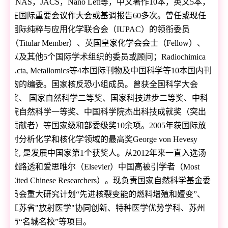
PNAS
，
JACS
，
Nano Lett
等，中文著作
10
本，英文
5
本，
在国际重要会议作大会或基调报告
60
多次。曾任或现任
国际纯粹与应用化学联合会（
IUPAC
）的领衔委员
（
Titular Member
）、英国皇家化学会会士（
Fellow
）、
以及其他
5
个国际学术组织的委员或顾问；
Radiochimica
Acta, Metallomics
等
4
本国际刊物及中国科学等
10
本国内刊
物的编委。国家核反恐小组成员。曾获全国科学大会
奖、 国家自然科学二等奖、国家科技进步二等奖、中科
院自然科学一等奖、中国科学院杰出科技成就奖（突出
贡献者）等国家级和部委级奖
10
余项。
2005
年获国际放
射分析化学和核化学领域的最高奖
George von Hevesy
奖
,
是发展中国家第
1
个获奖人。从
2012
年来一直入选汤
逊路透和爱思唯尔（
Elsevier
）中国高被引学者（
Most
Cited Chinese Researchers
）。现负责国家自然科学基金委
员会重大研究计划“先进核裂变能的燃料增殖和嬗变”、
江苏省
"
放射医学
"
协同创新、特种医学优势学科、苏州
市“名城名校”等项目。