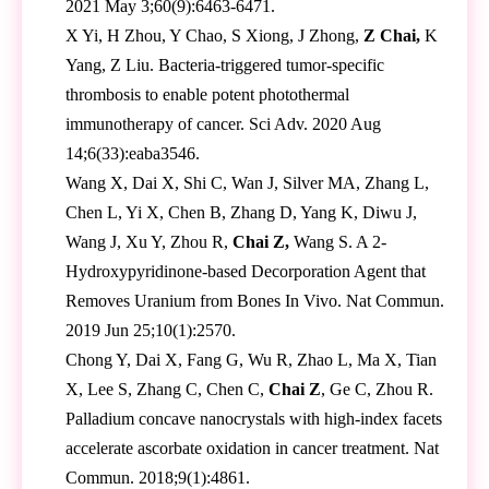
2021 May 3;60(9):6463-6471.
X Yi, H Zhou, Y Chao, S Xiong, J Zhong,
Z Chai,
K
Yang, Z Liu. Bacteria-triggered tumor-specific
thrombosis to enable potent photothermal
immunotherapy of cancer. Sci Adv. 2020 Aug
14;6(33):eaba3546.
Wang X, Dai X, Shi C, Wan J, Silver MA, Zhang L,
Chen L, Yi X, Chen B, Zhang D, Yang K, Diwu J,
Wang J, Xu Y, Zhou R,
Chai Z,
Wang S. A 2-
Hydroxypyridinone-based Decorporation Agent that
Removes Uranium from Bones In Vivo. Nat Commun.
2019 Jun 25;10(1):2570.
Chong Y, Dai X, Fang G, Wu R, Zhao L, Ma X, Tian
X, Lee S, Zhang C, Chen C,
Chai Z
, Ge C, Zhou R.
Palladium concave nanocrystals with high-index facets
accelerate ascorbate oxidation in cancer treatment. Nat
Commun. 2018;9(1):4861.