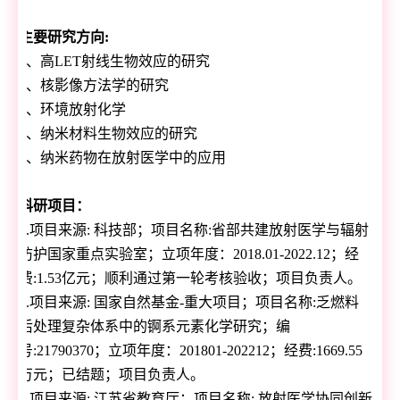
主要研究方向
:
1
、高
LET
射线生物效应的研究
2
、核影像方法学的研究
3
、环境放射化学
4
、纳米材料生物效应的研究
5
、纳米药物在放射医学中的应用
科研项目：
1.
项目来源
:
科技部；项目名称
:
省部共建放射医学与辐射
防护国家重点实验室；立项年度：
2018.01-2022.12
；经
费
:1.53
亿元；顺利通过第一轮考核验收；项目负责人。
2.
项目来源
:
国家自然基金
-
重大项目；项目名称
:
乏燃料
后处理复杂体系中的锕系元素化学研究；编
号
:21790370
；立项年度：
201801-202212
；经费
:1669.55
万元；已结题；项目负责人。
3.
项目来源
:
江苏省教育厅；项目名称
:
放射医学协同创新