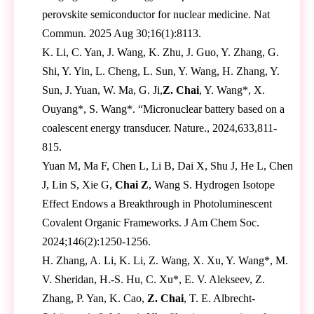
perovskite semiconductor for nuclear medicine. Nat
Commun. 2025 Aug 30;16(1):8113.
K. Li, C. Yan, J. Wang, K. Zhu, J. Guo, Y. Zhang, G.
Shi, Y. Yin, L. Cheng, L. Sun, Y. Wang, H. Zhang, Y.
Sun, J. Yuan, W. Ma, G. Ji,
Z. Chai
, Y. Wang*, X.
Ouyang*, S. Wang*. “Micronuclear battery based on a
coalescent energy transducer. Nature., 2024,633,811-
815.
Yuan M, Ma F, Chen L, Li B, Dai X, Shu J, He L, Chen
J, Lin S, Xie G,
Chai Z
, Wang S. Hydrogen Isotope
Effect Endows a Breakthrough in Photoluminescent
Covalent Organic Frameworks. J Am Chem Soc.
2024;146(2):1250-1256.
H. Zhang, A. Li, K. Li, Z. Wang, X. Xu, Y. Wang*, M.
V. Sheridan, H.-S. Hu, C. Xu*, E. V. Alekseev, Z.
Zhang, P. Yan, K. Cao,
Z. Chai
, T. E. Albrecht-