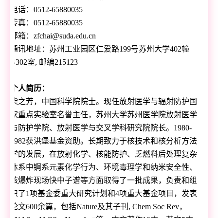
电话：
0512-65880035
传真：
0512-65880035
邮箱：
zfchai@suda.edu.cn
通讯地址：苏州工业园区仁爱路
199
号苏州大学
402
幢
B302
室
,
邮编
215123
个人简历：
柴之芳，中国科学院院士。现任放射医学与辐射防护国
家重点实验室名誉主任，苏州大学苏州医学院放射医学
与防护学院、放射医学与交叉学科研究院院长。
1980-
1982
获洪堡基金资助。长期致力于核技术和核分析方法
学的发展，在放射化学、核能防护、乏燃料后处理复杂
体系中锕系元素化学行为、环境毒理学和纳米安全性、
核爆炸现场快中子谱等方面取得了一批成果，负责和组
织了
1
项基金委重大研究计划和
4
项重大基金项目，发表
论文
600
余篇，包括
Nature
及其子刊
, Chem Soc Rev
，