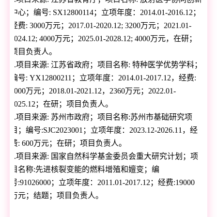
中心；编号
: SX12800114
；立项年度：
2014.01-2016.12
；
经费
: 3000
万元；
2017.01-2020.12; 3200
万元；
2021.01-
2024.12; 4000
万元；
2025.01-2028.12; 4000
万元，在研；
项目负责人。
4.
项目来源
:
江苏省政府；项目名称
:
特种医学优势学科；
编号
: YX12800211
；立项年度：
2014.01-2017.12
，经费
:
2000
万元；
2018.01-2021.12
，
2360
万元；
2022.01-
2025.12
；在研；项目负责人。
5.
项目来源
:
苏州市政府；项目名称
:
苏州市基础研究项
目；编号
:
SJC2023001
；立项年度：
2023.12-2026.11
，经
费
: 600
万元；在研；项目负责人。
6.
项目来源
:
国家自然科学基金委员会重大研究计划；项
目名称
:
先进核裂变能的燃料增殖和嬗变；编
号
:91026000
；立项年度：
2011.01-2017.12
；经费
:19000
万元；结题；项目负责人。