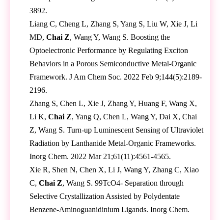
3892.
Liang C, Cheng L, Zhang S, Yang S, Liu W, Xie J, Li
MD,
Chai Z
, Wang Y, Wang S. Boosting the
Optoelectronic Performance by Regulating Exciton
Behaviors in a Porous Semiconductive Metal-Organic
Framework. J Am Chem Soc. 2022 Feb 9;144(5):2189-
2196.
Zhang S, Chen L, Xie J, Zhang Y, Huang F, Wang X,
Li K,
Chai Z
, Yang Q, Chen L, Wang Y, Dai X, Chai
Z, Wang S. Turn-up Luminescent Sensing of Ultraviolet
Radiation by Lanthanide Metal-Organic Frameworks.
Inorg Chem. 2022 Mar 21;61(11):4561-4565.
Xie R, Shen N, Chen X, Li J, Wang Y, Zhang C, Xiao
C,
Chai Z
, Wang S. 99TcO4- Separation through
Selective Crystallization Assisted by Polydentate
Benzene-Aminoguanidinium Ligands. Inorg Chem.