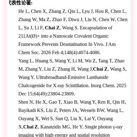
代表性论著
:
He L, Chen X, Zhang Z, Qiu L, Lyu J, Hou R, Chen L,
Zhang W, Ma Z, Zhao F, Diwu J, Liu N, Chen W, Chen
L, Su J, Li F,
Chai Z
, Wang S. Encapsulation of
211At(Ø)+ into a Nanoscale Covalent Organic
Framework Prevents Deastatination In Vivo. J Am
Chem Soc. 2026 Feb 4;148(4):4074-4086.
Yang L, Huang S, Wang Y, Li M, Wu Z, Tang T, Zhao
M, Zhang Y, Liu Z, Zhang H, Wang J,
Chai Z
, Wang S,
Wang Y. Ultrabroadband-Emissive Lanthanide
Chalcogenide for X-ray Scintillation. Inorg Chem. 2025
Dec 15;64(49):23804-23809.
Shen N, He X, Gao T, Xiao B, Wang Y, Ren R, Qin H,
Bayikadi KS, Liu Z, Peters JA, Wessels BW, Wang L,
Ouyang X, Wei S, Sun Q, Liu X, Lai Y, Ouyang
X,
Chai Z
, Kanatzidis MG, He Y. Single photon γ-ray
imaging with high energy and spatial resolution