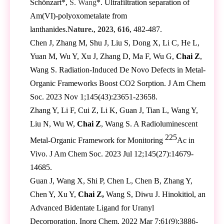
Schönzart*,
S. Wang
*. Ultrafiltration separation of
Am(VI)-polyoxometalate from
lanthanides.
Nature.
,
2023
,
616
, 482-487.
Chen J, Zhang M, Shu J, Liu S, Dong X, Li C, He L,
Yuan M, Wu Y, Xu J, Zhang D, Ma F, Wu G,
Chai Z
,
Wang S. Radiation-Induced De Novo Defects in Metal-
Organic Frameworks Boost CO2 Sorption. J Am Chem
Soc. 2023 Nov 1;145(43):23651-23658.
Zhang Y, Li F, Cui Z, Li K, Guan J, Tian L, Wang Y,
Liu N, Wu W,
Chai Z
, Wang S. A Radioluminescent
225
Metal-Organic Framework for Monitoring
Ac in
Vivo. J Am Chem Soc. 2023 Jul 12;145(27):14679-
14685.
Guan J, Wang X, Shi P, Chen L, Chen B, Zhang Y,
Chen Y, Xu Y,
Chai Z,
Wang S, Diwu J. Hinokitiol, an
Advanced Bidentate Ligand for Uranyl
Decorporation. Inorg Chem. 2022 Mar 7;61(9):3886-