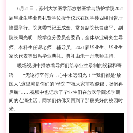
6月2
1
日，苏州大学医学部放射医学与防护学院
2021
届毕业生毕业典礼
暨学位授予仪式在医学楼四楼报告厅
隆重举行。院党委书记王成奎、常务副院长曹建平、副
院长周光明，院学位分委员会委员，全体毕业研究生导
师、本科生任课老师，辅导员、
2
021
届毕业生、毕业生
家长代表等出席毕业典礼。典礼由朱一丹老师主持。
暖场视频中
播放着导师们给毕业生录制的祝福和寄
语
——
“无论行至何方，心中永远阳光！”“
我们都是
‘
放
医人
’
,这里就是你们的
‘
母院
’”“祝大家前程似锦，扬帆再
启航”
……
视频中也记录了毕业生们在放医学院求学期
间的点滴生活，同学们仿佛又回到了那段美好的校园时
光。