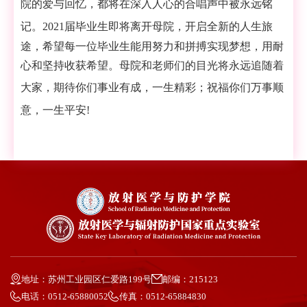
院的爱与回忆，都将在深入人心的合唱声中被永远铭
记。
2
021
届毕业生即将离开母院，开启全新的人生旅
途，希望每一位毕业生能用努力和拼搏实现梦想，用耐
心和坚持收获希望。母院和老师们的目光将永远追随着
大家，期待你们事业有成，一生精彩；
祝福你们万事顺
意，一生平安
!
地址：苏州工业园区仁爱路199号
邮编：215123
电话：0512-65880052
传真：0512-65884830