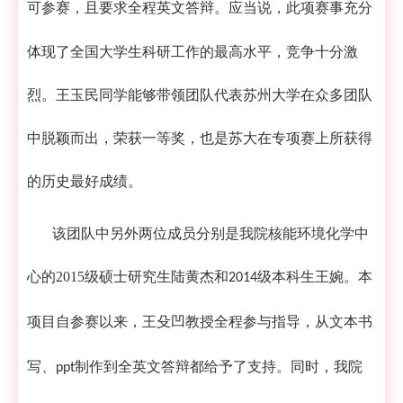
可参赛，且要求全程英文答辩
。应当说，此项赛事充分
体现了全国大学生科研工作的最高水平，竞争十分激
烈。
王玉民同学能够带领团队代表苏州大学在众多团队
中脱颖而出，荣获一等奖
，也是苏大在专项赛上所获得
的历史最好成绩
。
该团队中另外两位成员分别是
我院
核能环境化学中
心的
2015
级硕士研究生
陆黄杰和
级本科生王婉。本
2014
项目自参赛以来，王殳凹教授全程参与指导，从文本书
写、
制作到全英文答辩都给予了支持
。同时，
我院
ppt