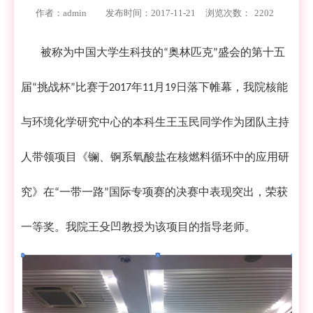
作者：admin
发布时间：2017-11-21
浏览次数：
2202
被称为中国大学生科技的
奥林匹克
盛会的第十五
“
”
届
挑战杯
比赛于
年
月
日落下帷幕，我院核能
“
”
2017
11
19
与环境化学研究中心的本科生王玉民同学作为团队主持
人带领项目《镧、锕系氧酸盐在核燃料循环中的应用研
究》在
一带一路
国际专项赛的决赛中表现突出，荣获
“
”
一等奖
。我院
王殳凹教授
为该项目的指导老师
。