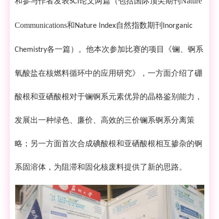
和参与作者发表
论文两篇
（包括国际顶尖期刊
Nature
SCI
Communications
和
自然指数期刊
Nature Index
Inorganic
各一篇）
。他本次参加比赛的项目《镧、锕系
Chemistry
氧酸盐在核燃料循环中的应用研究》，一方面
介绍
了硼
酸根和亚硒酸根对于镧锕系元素优异的晶格鉴别能力，
发展出一种绿色、廉价、高效的
三价
镧
系
锕系分离
策
略
；另一方面首次合成碘酸根和亚硒酸根相互掺杂的锕
系固溶体，为阻滞和固化核废料提供了新的
思路
。