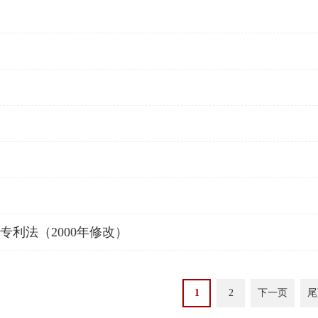
专利法（2000年修改）
1
2
下一页
尾