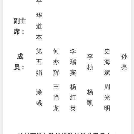
平
华
副主
道
席：
本
第
何
李
史
成
李
孙
五
亦
瑞
海
员：
桢
亮
娟
辉
宾
斌
王
杨
周
涂
杨
艳
红
光
彧
凯
龙
英
明