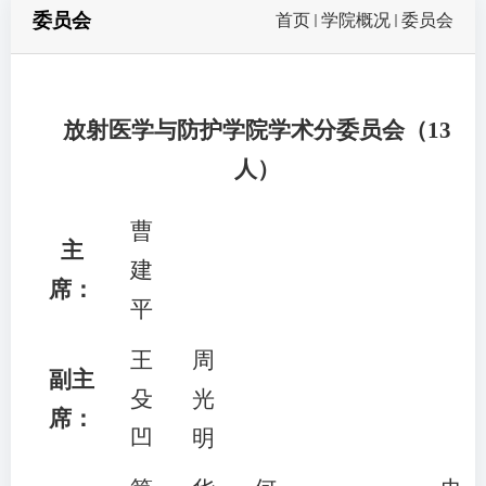
委员会
首页
学院概况
委员会
放射医学与防护学院学术分委员会（13
人）
曹
主
建
席：
平
王
周
副主
殳
光
席：
凹
明