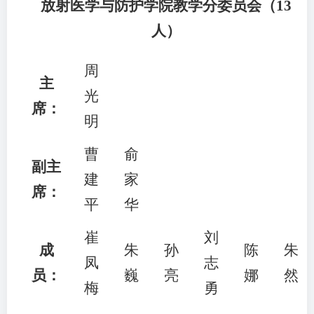
放射医学与防护学院教学分委员会（13
人）
周
主
光
席：
明
曹
俞
副主
建
家
席：
平
华
崔
刘
成
朱
孙
陈
朱
凤
志
员：
巍
亮
娜
然
梅
勇