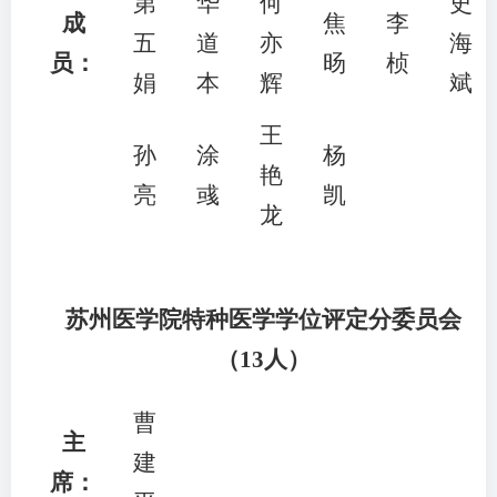
第
华
何
史
成
焦
李
五
道
亦
海
员：
旸
桢
娟
本
辉
斌
王
孙
涂
杨
艳
亮
彧
凯
龙
苏州医学院特种医学学位评定分委员会
（13人）
曹
主
建
席：