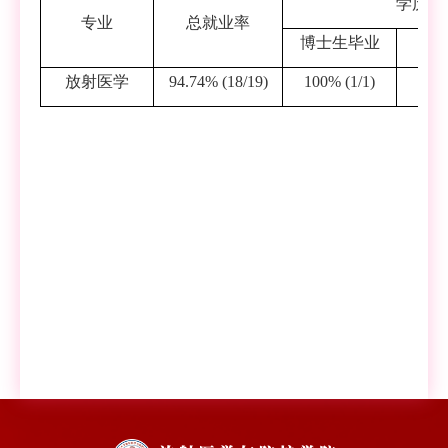
学历
专业
总就业率
博士生毕业
硕
放射医学
94.74% (18/19)
100% (1/1)
94.4