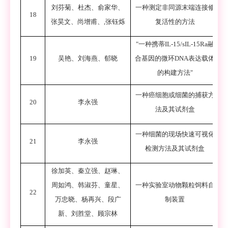
刘芬菊
、
杜杰
、
俞家华
、
一种测定非同源末端连接修
18
张昊文
、
尚增甫
、
,
张钰烁
复活性的方法
"
一种携蒂
IL-15/sIL-15Ra
融
19
吴艳
、
刘海燕
、
郁晓
合基因的微环
DNA
表达载体
的构建方法
"
一种癌细胞或细菌的捕获方
20
李永强
法及其试剂盒
一种细菌的现场快速可视化
21
李永强
检测方法及其试剂盒
徐加英、秦立强、赵琳、
周如鸿、韩淑芬、童星、
一种实验室动物颗粒饲料自
22
万忠晓、杨再兴、段广
制装置
新、刘胜堂、顾宗林