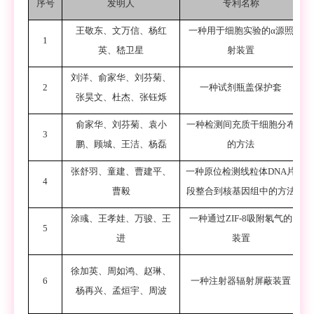
序号
发明人
专利名称
王敬东、文万信、杨红
一种用于细胞实验的
α
源照
1
Z
英、嵇卫星
射装置
刘洋
、
俞家华
、
刘芬菊
、
2
一种试剂瓶盖保护套
Z
张昊文
、
杜杰
、
张钰烁
俞家华
、
刘芬菊
、
袁小
一种检测间充质干细胞分布
3
Z
鹏
、
顾城
、
王洁
、
杨磊
的方法
张舒羽
、
童建
、
曹建平
、
一种原位检测线粒体
DNA
片
4
Z
曹毅
段整合到核基因组中的方法
涂彧
、
王孝娃
、
万
骏、
王
一种通过
ZIF-8
吸附氡气的
5
Z
进
装置
徐加英、周如鸿、赵琳、
6
一种注射器辐射屏蔽装置
杨再兴、孟烜宇、周波