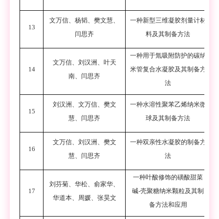
文万信
、
杨韬
、
樊文慧
、
一种新型三维凝胶剂量计材
13
闫思齐
料及其制备方法
一种用于氚吸附防护的碳纳
文万信
、
刘汉洲
、
叶天
14
米管复合水凝胶及其制备方
南
、
闫思齐
法
刘汉洲
、
文万信
、
樊文
一种水溶性聚苯乙烯纳米微
15
慧
、
闫思齐
球及其制备方法
文万信
、
刘汉洲
、
樊文
一种双亲性水凝胶的制备方
16
慧
、
闫思齐
法
一种叶酸修饰的磺酸甜菜
刘芬菊
、
华松
、
俞家华
、
17
碱
-
壳聚糖纳米颗粒及其制
华道本
、
周媛
、
张昊文
备方法和应用