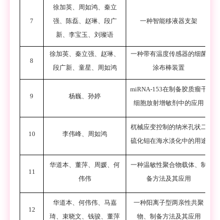
徐加英、周如鸿、秦立
7
强、陈磊、赵琳、段广
一种智能移液器支架
Z
新、李宝玉、刘璨语
徐加英
、
秦立强
、
赵琳
、
一种带有温度传感器的细菌
8
段广新
、
童星
、
周如鸿
涂布棒装置
miRNA-153
在制备胶质瘤干
9
杨巍
、
孙婷
细胞放射增敏剂中的应用
杌械应变控制的纳米孔状二
10
李伟峰
、
周如鸿
硫化钼在海水淡化中的用途
华道本、董萍、周媛、何
一种温敏性聚合物载体、制
11
伟伟
备方法及其应用
华道本、何伟伟、马嘉
一种阳离子型两亲性共聚
12
琦、束晓文、钱骏、董萍
物、制备方法及其应用