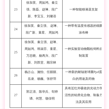
徐加英、周如鸿、秦立
23
强、陈磊、赵琳、段广
一种智能移液器支架
新、李宝玉、刘璨语
徐加英、秦立强、
赵琳、
一种带有温度传感器的细菌
24
段广新、童星、
周如鸿
涂布棒
徐加英、秦立强、赵琳、
周如鸿、韩淑芬、童星、
一种实验室动物颗粒饲料自
25
万忠晓、杨再兴、段广
制装置
新、刘胜堂、顾宗林
杨占山
、
施怡
、
任丽丽
、
一种新的耐辐射球菌
PprI
蛋
26
岳凌
、
杨巍
、
张舒羽
白的用途及药物
具有近红外吸收的光动力学
郭正清
、
陈华兵
、
邹烨
27
活性的铂类化合物、制备方
璘
、
何慧
、
饶佳明
法及其应用