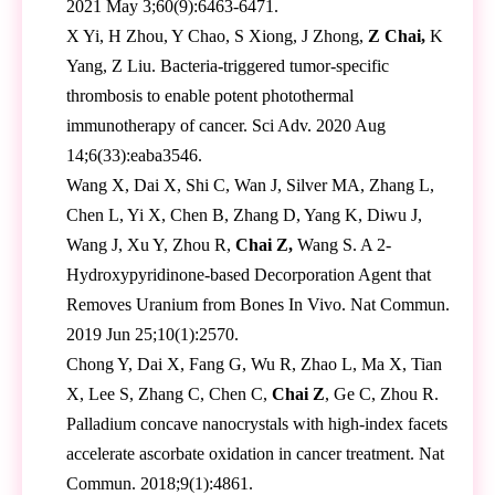
2021 May 3;60(9):6463-6471.
X Yi, H Zhou, Y Chao, S Xiong, J Zhong,
Z Chai,
K
Yang, Z Liu. Bacteria-triggered tumor-specific
thrombosis to enable potent photothermal
immunotherapy of cancer. Sci Adv. 2020 Aug
14;6(33):eaba3546.
Wang X, Dai X, Shi C, Wan J, Silver MA, Zhang L,
Chen L, Yi X, Chen B, Zhang D, Yang K, Diwu J,
Wang J, Xu Y, Zhou R,
Chai Z,
Wang S. A 2-
Hydroxypyridinone-based Decorporation Agent that
Removes Uranium from Bones In Vivo. Nat Commun.
2019 Jun 25;10(1):2570.
Chong Y, Dai X, Fang G, Wu R, Zhao L, Ma X, Tian
X, Lee S, Zhang C, Chen C,
Chai Z
, Ge C, Zhou R.
Palladium concave nanocrystals with high-index facets
accelerate ascorbate oxidation in cancer treatment. Nat
Commun. 2018;9(1):4861.