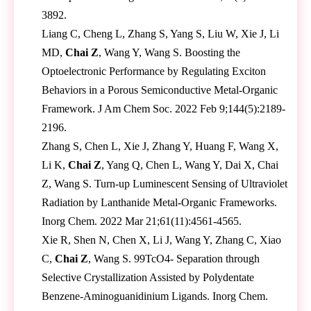
3892.
Liang C, Cheng L, Zhang S, Yang S, Liu W, Xie J, Li
MD,
Chai Z
, Wang Y, Wang S. Boosting the
Optoelectronic Performance by Regulating Exciton
Behaviors in a Porous Semiconductive Metal-Organic
Framework. J Am Chem Soc. 2022 Feb 9;144(5):2189-
2196.
Zhang S, Chen L, Xie J, Zhang Y, Huang F, Wang X,
Li K,
Chai Z
, Yang Q, Chen L, Wang Y, Dai X, Chai
Z, Wang S. Turn-up Luminescent Sensing of Ultraviolet
Radiation by Lanthanide Metal-Organic Frameworks.
Inorg Chem. 2022 Mar 21;61(11):4561-4565.
Xie R, Shen N, Chen X, Li J, Wang Y, Zhang C, Xiao
C,
Chai Z
, Wang S. 99TcO4- Separation through
Selective Crystallization Assisted by Polydentate
Benzene-Aminoguanidinium Ligands. Inorg Chem.