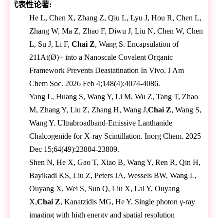
代表性论著
:
He L, Chen X, Zhang Z, Qiu L, Lyu J, Hou R, Chen L,
Zhang W, Ma Z, Zhao F, Diwu J, Liu N, Chen W, Chen
L, Su J, Li F,
Chai Z
, Wang S. Encapsulation of
211At(Ø)+ into a Nanoscale Covalent Organic
Framework Prevents Deastatination In Vivo. J Am
Chem Soc. 2026 Feb 4;148(4):4074-4086.
Yang L, Huang S, Wang Y, Li M, Wu Z, Tang T, Zhao
M, Zhang Y, Liu Z, Zhang H, Wang J,
Chai Z
, Wang S,
Wang Y. Ultrabroadband-Emissive Lanthanide
Chalcogenide for X-ray Scintillation. Inorg Chem. 2025
Dec 15;64(49):23804-23809.
Shen N, He X, Gao T, Xiao B, Wang Y, Ren R, Qin H,
Bayikadi KS, Liu Z, Peters JA, Wessels BW, Wang L,
Ouyang X, Wei S, Sun Q, Liu X, Lai Y, Ouyang
X,
Chai Z
, Kanatzidis MG, He Y. Single photon γ-ray
imaging with high energy and spatial resolution