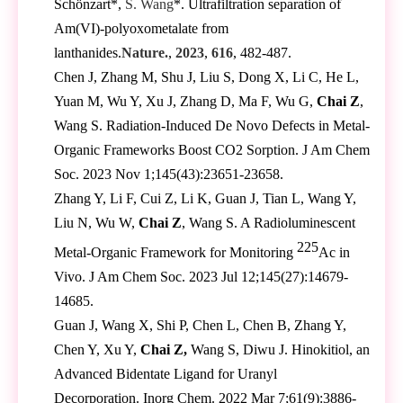
Schönzart*,
S. Wang
*. Ultrafiltration separation of
Am(VI)-polyoxometalate from
lanthanides.
Nature.
,
2023
,
616
, 482-487.
Chen J, Zhang M, Shu J, Liu S, Dong X, Li C, He L,
Yuan M, Wu Y, Xu J, Zhang D, Ma F, Wu G,
Chai Z
,
Wang S. Radiation-Induced De Novo Defects in Metal-
Organic Frameworks Boost CO2 Sorption. J Am Chem
Soc. 2023 Nov 1;145(43):23651-23658.
Zhang Y, Li F, Cui Z, Li K, Guan J, Tian L, Wang Y,
Liu N, Wu W,
Chai Z
, Wang S. A Radioluminescent
225
Metal-Organic Framework for Monitoring
Ac in
Vivo. J Am Chem Soc. 2023 Jul 12;145(27):14679-
14685.
Guan J, Wang X, Shi P, Chen L, Chen B, Zhang Y,
Chen Y, Xu Y,
Chai Z,
Wang S, Diwu J. Hinokitiol, an
Advanced Bidentate Ligand for Uranyl
Decorporation. Inorg Chem. 2022 Mar 7;61(9):3886-