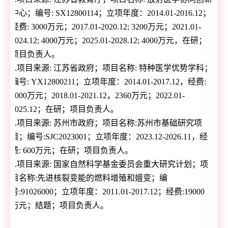
中心；编号
: SX12800114
；立项年度：
2014.01-2016.12
；
经费
: 3000
万元；
2017.01-2020.12; 3200
万元；
2021.01-
2024.12; 4000
万元；
2025.01-2028.12; 4000
万元，在研；
项目负责人。
4.
项目来源
:
江苏省政府；项目名称
:
特种医学优势学科；
编号
: YX12800211
；立项年度：
2014.01-2017.12
，经费
:
2000
万元；
2018.01-2021.12
，
2360
万元；
2022.01-
2025.12
；在研；项目负责人。
5.
项目来源
:
苏州市政府；项目名称
:
苏州市基础研究项
目；编号
:
SJC2023001
；立项年度：
2023.12-2026.11
，经
费
: 600
万元；在研；项目负责人。
6.
项目来源
:
国家自然科学基金委员会重大研究计划；项
目名称
:
先进核裂变能的燃料增殖和嬗变；编
号
:91026000
；立项年度：
2011.01-2017.12
；经费
:19000
万元；结题；项目负责人。