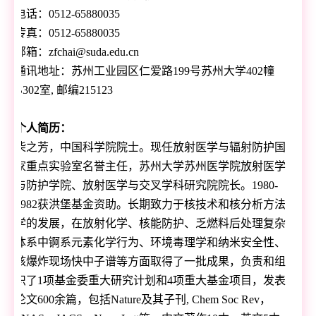
电话：
0512-65880035
传真：
0512-65880035
邮箱：
zfchai@suda.edu.cn
通讯地址：苏州工业园区仁爱路
199
号苏州大学
402
幢
B302
室
,
邮编
215123
个人简历：
柴之芳，中国科学院院士。现任放射医学与辐射防护国
家重点实验室名誉主任，苏州大学苏州医学院放射医学
与防护学院、放射医学与交叉学科研究院院长。
1980-
1982
获洪堡基金资助。长期致力于核技术和核分析方法
学的发展，在放射化学、核能防护、乏燃料后处理复杂
体系中锕系元素化学行为、环境毒理学和纳米安全性、
核爆炸现场快中子谱等方面取得了一批成果，负责和组
织了
1
项基金委重大研究计划和
4
项重大基金项目，发表
论文
600
余篇，包括
Nature
及其子刊
, Chem Soc Rev
，