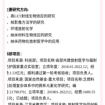
主要研究方向
:
1
、高
LET
射线生物效应的研究
2
、核影像方法学的研究
3
、环境放射化学
4
、纳米材料生物效应的研究
5
、纳米药物在放射医学中的应用
科研项目：
1.
项目来源
:
科技部；项目名称
:
省部共建放射医学与辐射
防护国家重点实验室；立项年度：
2018.01-2022.12
；经
费
:1.53
亿元；顺利通过第一轮考核验收；项目负责人。
2.
项目来源
:
国家自然基金
-
重大项目；项目名称
:
乏燃料
后处理复杂体系中的锕系元素化学研究；编
号
:21790370
；立项年度：
201801-202212
；经费
:1669.55
万元；已结题；项目负责人。
3.
项目来源
:
江苏省教育厅；项目名称
:
放射医学协同创新