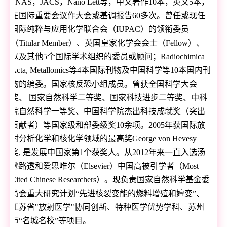
PNAS
，
JACS
，
Nano Lett
等，中文著作
10
本，英文
5
本，
在国际重要会议作大会或基调报告
60
多次。曾任或现任
国际纯粹与应用化学联合会（
IUPAC
）的领衔委员
（
Titular Member
）、英国皇家化学会会士（
Fellow
）、
以及其他
5
个国际学术组织的委员或顾问；
Radiochimica
Acta, Metallomics
等
4
本国际刊物及中国科学等
10
本国内刊
物的编委。国家核反恐小组成员。曾获全国科学大会
奖、 国家自然科学二等奖、国家科技进步二等奖、中科
院自然科学一等奖、中国科学院杰出科技成就奖（突出
贡献者）等国家级和部委级奖
10
余项。
2005
年获国际放
射分析化学和核化学领域的最高奖
George von Hevesy
奖
,
是发展中国家第
1
个获奖人。从
2012
年来一直入选汤
逊路透和爱思唯尔（
Elsevier
）中国高被引学者（
Most
Cited Chinese Researchers
）。现负责国家自然科学基金委
员会重大研究计划“先进核裂变能的燃料增殖和嬗变”、
江苏省
"
放射医学
"
协同创新、特种医学优势学科、苏州
市“名城名校”等项目。