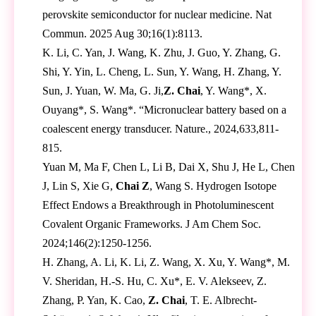
perovskite semiconductor for nuclear medicine. Nat
Commun. 2025 Aug 30;16(1):8113.
K. Li, C. Yan, J. Wang, K. Zhu, J. Guo, Y. Zhang, G.
Shi, Y. Yin, L. Cheng, L. Sun, Y. Wang, H. Zhang, Y.
Sun, J. Yuan, W. Ma, G. Ji,
Z. Chai
, Y. Wang*, X.
Ouyang*, S. Wang*. “Micronuclear battery based on a
coalescent energy transducer. Nature., 2024,633,811-
815.
Yuan M, Ma F, Chen L, Li B, Dai X, Shu J, He L, Chen
J, Lin S, Xie G,
Chai Z
, Wang S. Hydrogen Isotope
Effect Endows a Breakthrough in Photoluminescent
Covalent Organic Frameworks. J Am Chem Soc.
2024;146(2):1250-1256.
H. Zhang, A. Li, K. Li, Z. Wang, X. Xu, Y. Wang*, M.
V. Sheridan, H.-S. Hu, C. Xu*, E. V. Alekseev, Z.
Zhang, P. Yan, K. Cao,
Z. Chai
, T. E. Albrecht-