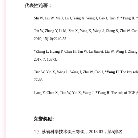
代表性论著：
Shi W, Liu W, Ma J, Lu J, Yang X, Wang J, Cao J, Tian Y,
*Yang H
, 
Tan W, Zhang Y, Li M, Zhu X, Yang X, Wang J, Zhang S, Zhu W, Cao
2019; 15(10):2240-55.
*Zhang L, Huang P, Chen H, Tan W, L
u
Jiawei, Liu W, Wang J, Zhang
2017; 7: 16373.
Tian W, Yin X, Wang L, Wang J, Zhu W, Cao J,
*Yang H
. The key ro
77-85.
Jiang Y, Chen X, Tian W, Yin X, Wang J,
*Yang H
. The role of TGF-
荣誉奖励
:
1.江苏省科学技术奖
三等
奖，
201
8
.0
3
，第
5
排名