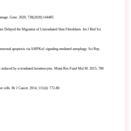
 damage. Gene. 2020
;
738(2020):144485
.
s Delayed the Migration of Unirradiated Skin Fibroblasts. Int J Biol Sci
ed neuronal apoptosis via AMPK
α
1 signaling-mediated autophagy. Sci Rep.
s induced by
α
-irradiated keratinocytes. Mutat Res-Fund Mol M. 2015
;
780:
r cells. Br J Cancer. 2014
;
111(4):
772-80.