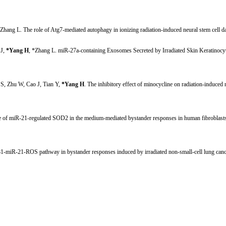
*Zhang L. The role of Atg7-mediated autophagy in ionizing radiation-induced neural stem cell
 J,
*Yang H
, *Zhang L. miR-27a-containing Exosomes Secreted by Irradiated Skin Keratinocyte
 S, Zh
u
W, Cao J, Tian Y,
*Yang H
. The inhibitory effect of minocycline on radiation-induc
le of miR-21-regulated SOD2 in the medium-mediated bystander responses in human fibroblast
β
1-miR-21-ROS pathway in bystander responses induced by irradiated non-small-cell lung cance