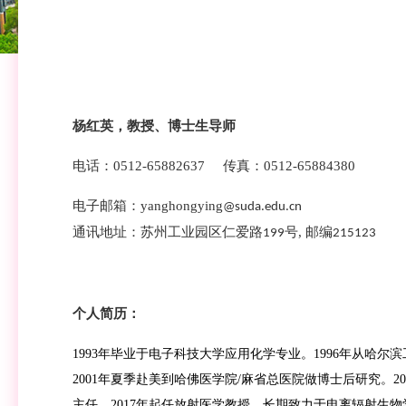
杨红英
，教授、博士生导师
电话：
0512-6588
2637
传真：
0512-65884380
电子邮箱：
yanghongying
@suda.edu.cn
通讯地址：苏州工业园区仁爱路
号
,
邮编
199
215123
个人简历
：
1993年毕业于电子科技大学应用化学专业。1996年从哈
2001年夏季赴美到哈佛医学院/麻省总医院做博士后研究。
主任。
2017年起任放射医学教授。长期致力于电离辐射