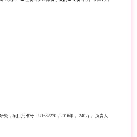
研究
，
项目批准号：
U1632270
，
2016
年，
240
万，
负责人