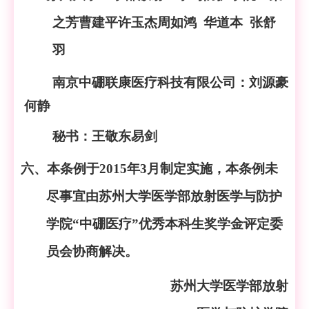
之芳
曹建平
许玉杰
周如鸿
华道本
张舒
羽
南京中硼联康医疗科技有限公司
：刘源豪
何静
秘书：王敬东
易剑
六、本条例于
2015年3月制定实施，本条例未
尽事宜由苏州大学医学部放射医学与防护
学院“中硼医疗”优秀本科生奖学金评定委
员会协商解决。
苏州大学
医学部放射