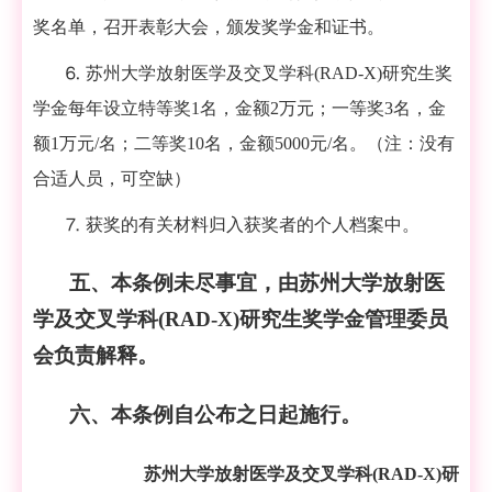
奖名单，召开表彰大会，颁发奖学金和证书。
⒍
苏州大学放射医学及交叉学科
(RAD-X)
研究生奖
学金每年设立特等奖
1
名，金额
2
万元；一等奖
3
名，金
额
1
万元
/
名；二等奖
10
名，金额
5000
元
/
名。（注：没有
合适人员，可空缺）
⒎
获奖的有关材料归入获奖者的个人档案中。
五、本条例未尽事宜，由苏州大学放射医
学及交叉学科
(RAD-X)
研究生奖学金管理委员
会负责解释。
六、
本条例自公布之日起施行。
苏州大学放射医学及交叉学科
(RAD-X)
研