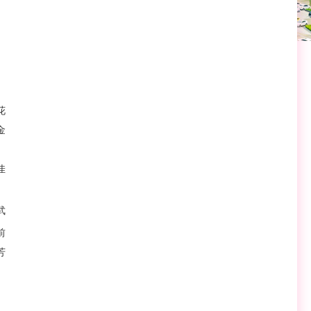
花
金
佳
武
前
芳