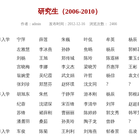
研究生（2006-2010）
作者：admin
发布时间：2012-12-16
浏览次数：
2466
6年入学
宁萍
薛莲
朱巍
叶侃
牟英
杨辰
左雅慧
李冰燕
孙静
焦旸
杨辰
郭鲜
刘杨
王旭
郑传城
陈玲
陈遐林
董玉
宫晓梅
李娜
李义杰
梁晓芳
乔惠萍
王彬
翁婉雯
吴纪霞
武文娟
许哲
杨倞
袁文
?
?
张刘珍
郑慧芬
赵怀璞
沈文同
7年入学
胡旭东
朱然
于静萍
游本刚
杨辰
郭根
纪蓉
沈珺琛
宋百锋
李清华
刘萍
赵超
苏锋
褚薛刚
曹丽丽
陈婷婷
郭文秀
韩琴
?
潘麓羽
桑茹
孙美玲
陶子龙
曾静
8年入学
车俊
陈菊
王利利
刘海燕
郁春景
岳凌