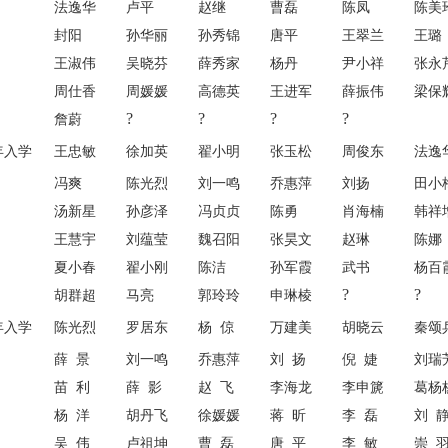
法逸华
卢平
赵继
曹磊
陈凤
陈美
封阳
孙华丽
孙秀锦
唐平
王翠兰
王璐
王淑伟
吴晓芬
薛秀家
杨丹
尹小祥
张永
周仕香
周媛媛
高德英
王进军
薛振伟
梁保
?
?
?
?
詹蔚
9年入学
王忠敏
徐加英
翟小明
张玉松
周俊东
法逸
冯爽
陈光烈
刘一鸣
乔惠萍
刘扬
田小
汤新星
孙彦泽
冯贞贞
陈勇
肖海楠
韩祥
王慧宇
刘蕴莹
魏召阳
张昊文
赵琳
陈娜
夏小春
翟小刚
陈洁
孙军霞
武书
杨百
?
?
胡群超
马亮
郭玲玲
申琳棱
0年入学
陈光烈
罗居东
杨 倞
万建美
胡晓云
秦颂
薛 景
刘一鸣
乔惠萍
刘 扬
倪 婕
刘瑞
苗 利
薛 影
赵 飞
李海龙
李申篪
葛杨
杨 洋
胡丹飞
徐媛媛
蒋 昕
李 磊
刘 
吴 伟
卢祖坤
曹 磊
唐 平
李 敏
崇 