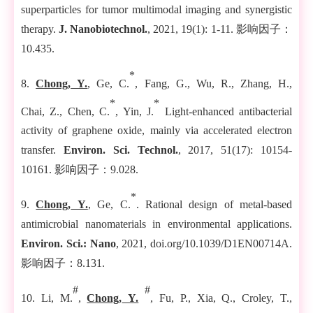
superparticles for tumor multimodal imaging and synergistic
therapy.
J. Nanobiotechnol.
, 20
21
,
19
(
1
):
1
-11.
影响因子：
10.435
.
*
8.
Chong
,
Y.
, Ge
,
C.
, Fang
,
G., Wu
,
R., Zhang
,
H.,
*
*
Chai
,
Z., Chen, C.
, Yin, J.
Light-enhanced antibacterial
activity of graphene oxide, mainly via accelerated electron
transfer.
Environ. Sci. Technol.
, 2017, 51(17): 10154-
10161.
影响因子：
9.028
.
*
9
.
Chong
,
Y.
, Ge
,
C.
. Rational design of metal-based
antimicrobial nanomaterials in environmental applications.
Environ. Sci.: Nano
, 2021, doi.org/10.1039/D1EN00714A.
影响因子：
8.131.
#
#
10. Li
,
M.
,
Chong
,
Y.
, Fu
,
P., Xia
,
Q., Croley
,
T.,