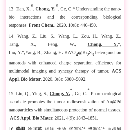
#
#
13. Tian
,
X.
,
Chong
,
Y.
, Ge
,
C.* Understanding the nano-
bio interactions and the corresponding biological
responses.
Front Chem.
,
2020,
10(8):
446-450.
14. Wang
,
Z., Liu
,
S., Wang
,
L., Zou
,
H., Wang
,
Z.,
Tang
,
X., Feng
,
W.,
Chong
,
Y.
*,
Liu
,
Y.*,Yang
,
B.,
Zhang
,
H. BiVO
@Bi
S
heterojunction
4
2
3
nanorods with enhanced charge separation efficiency for
multimodal imaging and synergy therapy of tumor.
ACS
Appl. Bio Mater.
2020,
3(8):
5080–5092.
*
*
15. L
iu,
Q.,
Ying, S.,
Chong
,
Y.
, Ge
,
C.
Pharmacological
ascorbate promotes the tumor radiosensitization of Au@Pd
nanoparticles with simultaneous protection of normal tissues.
ACS Appl. Bio Mater.
202
1
,
4
(
9
):
1843
–
1851
.
1
6.
崇羽
,
徐加英
,
杨洋
,
焦旸
,
张智军
*
,
樊赛军
*
.
血根碱