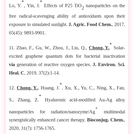
*
*
Lo
,
Y.
, Yin
,
J.
Effects of P25 TiO
nanoparticles on the
2
free radical-scavenging ability of antioxidants upon their
exposure to simulated sunlight.
J. Agric. Food Chem
.
, 2017,
65(45): 9893-9901.
*
11. Zhao, F., Gu, W., Zhou, J., Liu, Q.,
Chong, Y.
Solar-
excited graphene quantum dots for bacterial inactivation
via
generation of reactive oxygen species.
J. Environ. Sci.
Heal. C
, 2019, 37(2):1-14.
*
12.
Chong
,
Y.
,
Huang,
J
.
,
Xu, X
.,
Yu, C
.,
Ning, X
.,
Fan,
*
S
.,
Zhang
,
Z
.
Hyaluronic acid-modified Au-Ag alloy
+
nanoparticles for radiation/nanozyme/Ag
multimodal
synergistically enhanced cancer therapy
.
Bioconjug. Chem.
,
20
20
,
3
1(7):
1756
-1
765
.