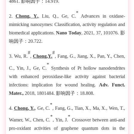
4861.
影响因子：
1
4.919
.
*
2.
Chong
,
Y.
, L
iu
,
Q., Ge
,
C.
Advances in oxidase-
mimicking nanozymes: Classification, activity regulation and
biomedical applications.
Nano Today
,
2021, 37, 101076.
影
响因子：
20.722
.
#
#
3. Wu, R.
,
Chong,Y.
, Fang, G., Jiang, X., Pan, Y., Chen,
*
C., Yin, J., Ge, C.
Synthesis of Pt hollow nanodendrites
with enhanced peroxidase-like activity against bacterial
infections: implication for wound healing.
Adv. Funct.
Mater.,
2018
, 1801484.
影响因子：
1
8.808
.
*
4.
Chong
,
Y.
, Ge
,
C.
, Fang
,
G., Tian
,
X., Ma, X., Wen, T.,
*
*
Wamer, W., Chen, C.
, Yin, J.
Crossover between anti-and
pro-oxidant activities of graphene quantum dots in the