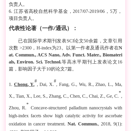
负责人。
6
.
江苏省高校自然科学基金，
2017/07-2019/06
，
5
万，
项目负责人。
代表性论著（一作
通讯）：
/
已在国际学术期刊发表
SCI
论文
50
余篇，文章引用
次数
>2300
，
H-index
为
23
。以第一作者及通讯作者在
N
at. Comm
un
., ACS Nano, Adv. Funct. Mater., Biomateri
als, Environ. Sci. Technol.
等高水平期刊上发表论文
16
篇，影响因子大于
10
的论文
7
篇。
#
#
1.
Chong, Y.
,
Dai, X.
, Fang, G., Wu, R., Zhao, L., Ma,
*
X., Tian, X., Lee, S., Zhang, C., Chen, C., Chai, Z., Ge, C.
,
*
Zhou, R.
Concave-structured palladium nanocrystals with
high-index facets show high catalytic activity for ascorbate
oxidation in cancer treatment.
Nat. Commun.
, 2018,
9(1):