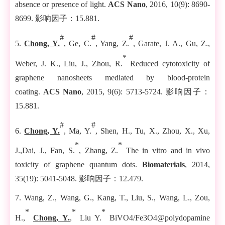
absence or presence of light.
ACS Nano
, 2016, 10(9): 8690-
8699.
影响因子：
1
5.881
.
#
#
#
5.
Chong, Y.
, Ge, C.
, Yang, Z.
, Garate, J. A., Gu, Z.,
*
Weber, J. K., Liu, J., Zhou, R.
Reduced cytotoxicity of
graphene nanosheets mediated by blood-protein
coating.
ACS Nano
, 2015, 9(6): 5713-5724.
影响因子：
1
5.881
.
#
#
6.
Chong, Y.
, Ma, Y.
, Shen, H., Tu, X., Zhou, X., Xu,
*
*
J.,Dai, J., Fan, S.
, Zhang, Z.
The in vitro and in vivo
toxicity of graphene quantum dots.
Biomaterials
, 2014,
35(19): 5041-5048.
影响因子：
1
2.479
.
7.
Wang, Z., Wang, G., Kang, T., Liu, S., Wang, L., Zou,
*
*
*
H.,
Chong
,
Y.
,
Liu Y.
BiVO4/Fe3O4@polydopamine