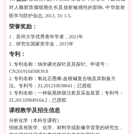
对人脑胶质瘤细胞生长及放射敏感性的影响
.
中华放射
医学与防护杂志
, 2013, 33: 1-5.
荣誉奖励：
1
．苏州大学优秀青年学者，
20
21
年
2
．研究生国家奖学金，
2
015
年
专利：
1
.
专利名称：纳米磷光探针及其探针。申请号：
CN201910450839.8
2
.
专利名称：氧化石墨烯
-
血根碱复合物及其制备方
法。专利号：
ZL201210038641
；已授权
3
.
专利名称：一种鼠尾静脉注射及采血装置；专利号：
ZL201320849164.2
；已授权
课程教学及招生信息
分析化学（本科生课程）
招收具有医学、化学、材料学或影像学背景的研究生，