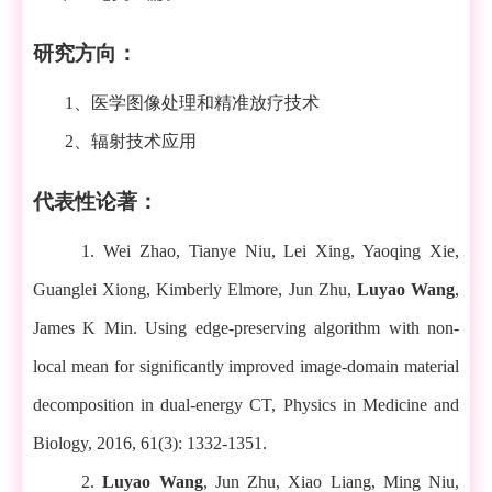
研究方向：
1
、
医学图像处理
和
精准放疗技术
2
、辐射
技术应用
代表性论著：
1. Wei Zhao, Tianye Niu, Lei Xing, Yaoqing Xie,
Guanglei Xiong, Kimberly Elmore, Jun Zhu,
Luyao Wang
,
James K Min. Using edge-preserving algorithm with non-
local mean for significantly improved image-domain material
decomposition in dual-energy CT, Physics in Medicine and
Biology, 2016, 61(3): 1332-1351.
2.
Luyao Wang
, Jun Zhu, Xiao Liang, Ming Niu,