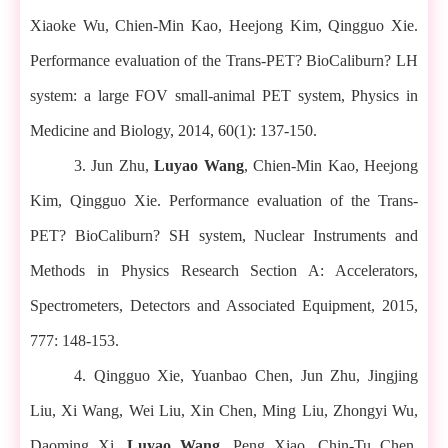
Xiaoke Wu, Chien-Min Kao, Heejong Kim, Qingguo Xie.
Performance evaluation of the Trans-PET? BioCaliburn? LH
system: a large FOV small-animal PET system, Physics in
Medicine and Biology, 2014, 60(1): 137-150.
3. Jun Zhu,
Luyao Wang
, Chien-Min Kao, Heejong
Kim, Qingguo Xie. Performance evaluation of the Trans-
PET? BioCaliburn? SH system, Nuclear Instruments and
Methods in Physics Research Section A: Accelerators,
Spectrometers, Detectors and Associated Equipment, 2015,
777: 148-153.
4. Qingguo Xie, Yuanbao Chen, Jun Zhu, Jingjing
Liu, Xi Wang, Wei Liu, Xin Chen, Ming Liu, Zhongyi Wu,
Daoming Xi,
Luyao Wang
, Peng Xiao, Chin-Tu Chen,