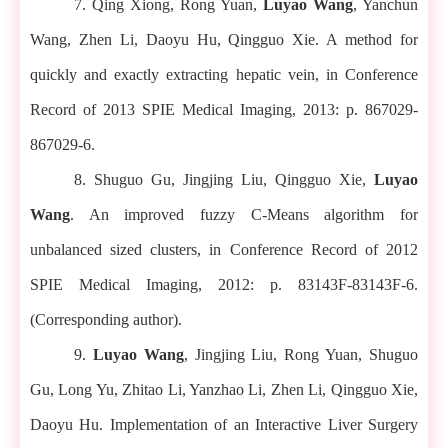
7. Qing Xiong, Rong Yuan,
Luyao Wang
, Yanchun
Wang, Zhen Li, Daoyu Hu, Qingguo Xie. A method for
quickly and exactly extracting hepatic vein, in Conference
Record of 2013 SPIE Medical Imaging, 2013: p. 867029-
867029-6.
8. Shuguo Gu, Jingjing Liu, Qingguo Xie,
Luyao
Wang
. An improved fuzzy C-Means algorithm for
unbalanced sized clusters, in Conference Record of 2012
SPIE Medical Imaging, 2012: p. 83143F-83143F-6.
(Corresponding author).
9.
Luyao Wang
, Jingjing Liu, Rong Yuan, Shuguo
Gu, Long Yu, Zhitao Li, Yanzhao Li, Zhen Li, Qingguo Xie,
Daoyu Hu. Implementation of an Interactive Liver Surgery