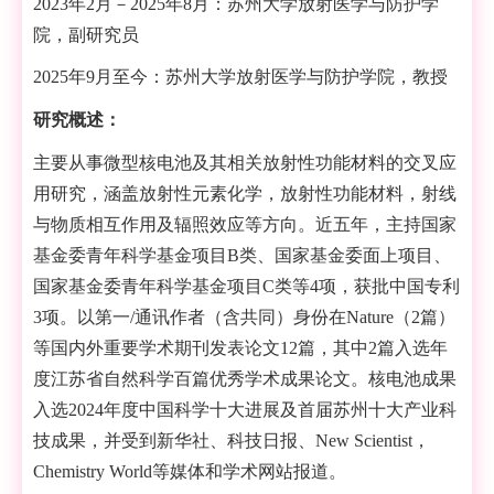
2023
年
2
月－
2025
年
8
月：苏州大学放射医学与防护学
院，副研究员
2025
年
9
月至今：苏州大学放射医学与防护学院，教授
研究概述：
主要从事微型核电池及其相关放射性功能材料的交叉应
用研究，涵盖放射性元素化学，放射性功能材料，射线
与物质相互作用及辐照效应等方向。近五年，主持国家
基金委青年科学基金项目
B
类、国家基金委面上项目、
国家基金委青年科学基金项目
C
类等
4
项，获批中国专利
3
项。以第一
/
通讯作者（含共同）身份在
Nature
（
2
篇）
等国内外重要学术期刊发表论文
12
篇，其中
2
篇入选年
度江苏省自然科学百篇优秀学术成果论文。核电池成果
入选
2024
年度中国科学十大进展及首届苏州十大产业科
技成果，并受到新华社、科技日报、
New Scientist
，
Chemistry World
等媒体和学术网站报道。