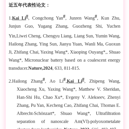
近五年代表性论文：
#
#
#
1.
Kai Li
, Congchong Yan
, Junren Wang
, Kun Zhu,
Junjun Guo, Yugang Zhang, Guozheng Shi, Yuchen
Yin,
Liwei Cheng, Chengyu Liang, Liang Sun, Yumin Wang,
Hailong Zhang, Ying Sun, Jianyu Yuan, Wanli Ma, Guoxun
Ji, Zhifang Chai, Yaxing Wang*, Xiaoping Ouyang*,, Shuao
Wang*, Micronuclear battery based on a coalescent energy
transducer.
Nature
,
2024
, 633, 811-815.
#
#
#
2.Hailong Zhang
, Ao Li
,
Kai Li
, Zhipeng Wang,
Xiaocheng Xu, Yaxing Wang*, Matthew V. Sheridan,
Han-Shi Hu, Chao Xu*, Evgeny V. Alekseev, Zhenyi
Zhang, Pu Yan, Kecheng Cao, Zhifang Chai, Thomas E.
Albrecht-Schönzart*, Shuao Wang*, Ultrafiltration
separation of nanoscale Am(VI)-polyoxometalate