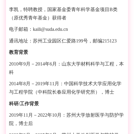
李凯，特聘教授，国家基金委青年科学基金项目
B
类
（原优秀青年基金）获得者
电子邮箱：
kaili@suda.edu.cn
通讯地址：苏州工业园区仁爱路
199
号，邮编
215123
教育背景
2010
年
9
月－
2014
年
6
月：山东大学材料科学与工程，本
科
2014
年
8
月－
2019
年
11
月：中国科学技术大学应用化学
与工程学院（中科院长春应用化学研究所），博士
科研
/
工作背景
2019
年
11
月－
2022
年
10
月：苏州大学放射医学与防护学
院，博士后