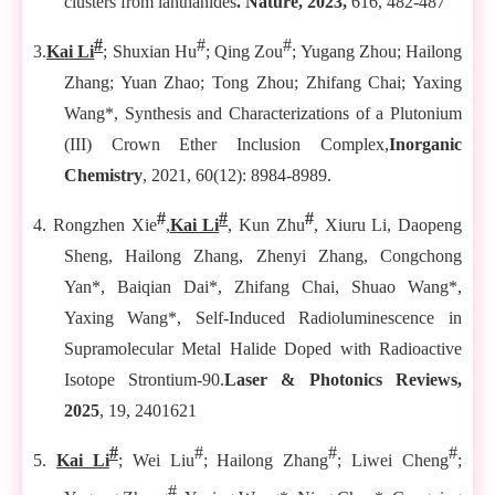
clusters from lanthanides
. Nature
, 2023,
616, 482-487
#
#
#
3.
Kai Li
; Shuxian Hu
; Qing Zou
; Yugang Zhou; Hailong
Zhang; Yuan Zhao; Tong Zhou; Zhifang Chai; Yaxing
Wang*, Synthesis and Characterizations of a Plutonium
(III) Crown Ether Inclusion Complex,
Inorganic
Chemistry
, 2021, 60(12): 8984-8989.
#
#
#
4. Rongzhen Xie
,
Kai Li
, Kun Zhu
, Xiuru Li, Daopeng
Sheng, Hailong Zhang, Zhenyi Zhang, Congchong
Yan*, Baiqian Dai*, Zhifang Chai, Shuao Wang*,
Yaxing Wang*, Self-Induced Radioluminescence in
Supramolecular Metal Halide Doped with Radioactive
Isotope Strontium-90.
Laser & Photonics Reviews
,
2025
, 19, 2401621
#
#
#
#
5.
Kai Li
; Wei Liu
; Hailong Zhang
; Liwei Cheng
;
#