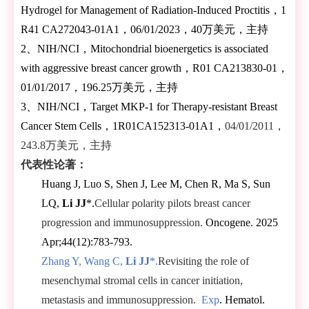
Hydrogel for Management of Radiation-Induced Proctitis，
1
R41 CA272043-01A1，
06/01/2023，40万美元，主持
2、NIH/NCI，Mitochondrial bioenergetics is associated
with aggressive breast cancer growth，R01 CA213830-01，
01/01/2017，196.25万美元，主持
3、NIH/NCI，Target MKP-1 for Therapy-resistant Breast
Cancer Stem Cells，1R01CA152313-01A1，
04/01/2011，
243.8万美元，主持
代表性论著：
Huang J, Luo S, Shen J, Lee M, Chen R, Ma S, Sun
LQ,
Li JJ
*.
Cellular polarity pilots breast cancer
progression and immunosuppression.
Oncogene. 2025
Apr;44(12):783-793.
Zhang Y, Wang C,
Li JJ
*.
Revisiting the role of
mesenchymal stromal cells in cancer initiation,
metastasis and immunosuppression.
Exp
. Hematol.