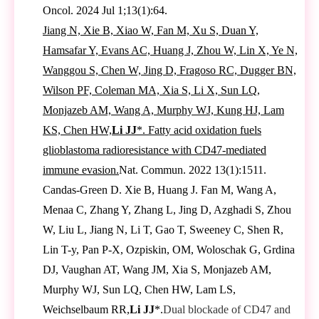
Oncol. 2024 Jul 1;13(1):64.
Jiang N, Xie B, Xiao W, Fan M, Xu S, Duan Y,
Hamsafar Y, Evans AC, Huang J, Zhou W, Lin X, Ye N,
Wanggou S, Chen W, Jing D, Fragoso RC, Dugger BN,
Wilson PF, Coleman MA, Xia S, Li X, Sun LQ,
Monjazeb AM, Wang A, Murphy WJ, Kung HJ, Lam
KS, Chen HW,
Li JJ
*. Fatty acid oxidation fuels
glioblastoma radioresistance with CD47-mediated
immune evasion.
Nat. Commun. 2022 13(1):1511.
Candas-Green D. Xie B, Huang J. Fan M, Wang A,
Menaa C, Zhang Y, Zhang L, Jing D, Azghadi S, Zhou
W, Liu L, Jiang N, Li T, Gao T, Sweeney C, Shen R,
Lin T-y, Pan P-X, Ozpiskin, OM, Woloschak G, Grdina
DJ, Vaughan AT, Wang JM, Xia S, Monjazeb AM,
Murphy WJ, Sun LQ, Chen HW, Lam LS,
Weichselbaum RR,
Li JJ
*.
Dual blockade of CD47 and